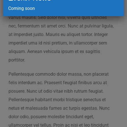
sodales vitae. Aenean turpis nulla, interdum vitae
Coming soon
lectus ac, suscipit pellentesque lectus. Nulla sit amet
varius mauris. Sed dolor nisi, viverra quis ultricies
nec, fermentum sit amet orci. Nunc at pulvinar ligula,
at imperdiet justo. Mauris eu aliquet tortor. Integer
imperdiet urna id nisi pretium, in ullamcorper sem
aliquam. Aenean vehicula ipsum et ex sagittis
porttitor.
Pellentesque commodo dolor massa, non placerat
felis interdum ac. Praesent feugiat finibus arcu at
posuere. Nunc ut odio vitae nibh rutrum feugiat.
Pellentesque habitant morbi tristique senectus et
netus et malesuada fames ac turpis egestas. Nunc
dolor odio, posuere molestie tincidunt eget,
ullamcorper vel tellus. Proin ac nisi et leo tincidunt