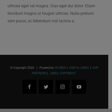
ultrices eget vel magna. Cras eget dui dolor. Etiam
tincidunt magna ut feugiat ultrices. Nulla pretium
sem purus, ac bibendum nisl lacinia a.
© Copyright
2026 | Powerd by
GCUBED
|
USEFUL LINKS
|
OUR
PARTNERS
|
JOBS
|
COPYRIGHT
Facebook
Twitter
Instagram
YouTube